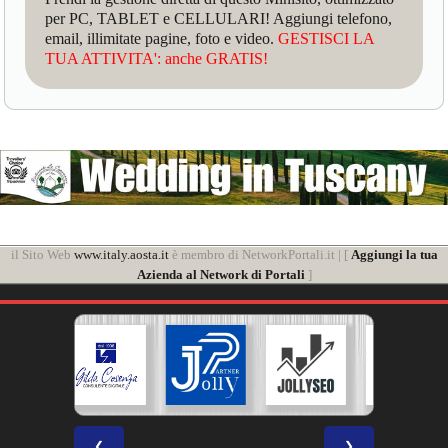
per PC, TABLET e CELLULARI! Aggiungi telefono,
email, illimitate pagine, foto e video.
GESTISCI LA
TUA ATTIVITA': anche GRATIS!
il Sito Web
www.italy.aosta.it
è membro di NetworkPortali.it | [
Aggiungi la tua
Azienda al Network di Portali
]
❮
❯