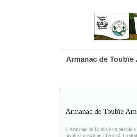
Armanac de Toubïe
Armanac de Toubïe Arn
L'Armanac de Toubie è un piccolo e 
favolosa posizione ad Arnad. La strut