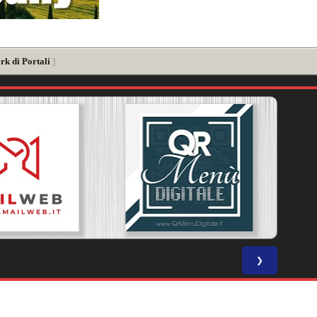
rk di Portali
]
❯