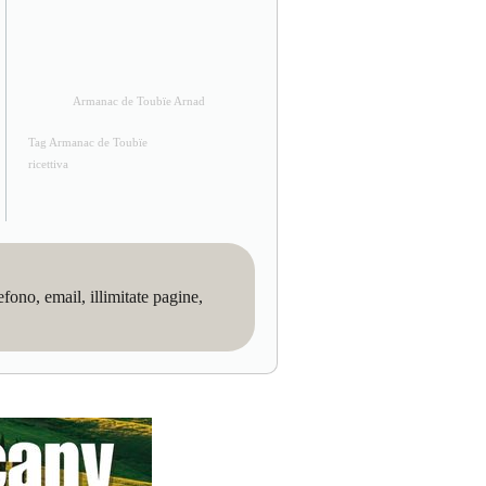
Armanac de Toubïe Arnad
Tag Armanac de Toubïe
ricettiva
no, email, illimitate pagine,