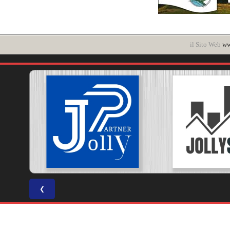
il Sito Web
ww
❮