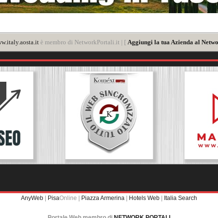
w.italy.aosta.it
è membro di NetworkPortali.it | [
Aggiungi la tua Azienda al Netwo
AnyWeb
|
Pisa
Online |
Piazza Armerina
|
Hotels Web
|
Italia Search
Portale Web membro di
NETWORK PORTALI