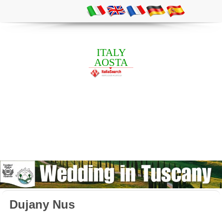
ITALY
AOSTA
Dujany Nus