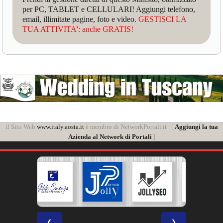
per PC, TABLET e CELLULARI! Aggiungi telefono,
email, illimitate pagine, foto e video.
GESTISCI LA
TUA ATTIVITA': anche GRATIS!
il Sito Web
www.italy.aosta.it
è membro di NetworkPortali.it | [
Aggiungi la tua
Azienda al Network di Portali
]
❮
❯