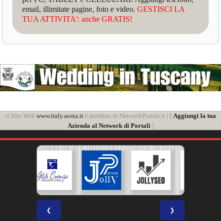
email, illimitate pagine, foto e video.
GESTISCI LA
TUA ATTIVITA': anche GRATIS!
il Sito Web
www.italy.aosta.it
è membro di NetworkPortali.it | [
Aggiungi la tua
Azienda al Network di Portali
]
❮
❯