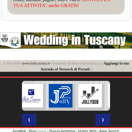
TUA ATTIVITA': anche GRATIS!
il Sito Web
www.italy.aosta.it
è membro di NetworkPortali.it | [
Aggiungi la tua
Azienda al Network di Portali
]
❮
❯
AnyWeb
|
Pisa
Online |
Piazza Armerina
|
Hotels Web
|
Italia Search