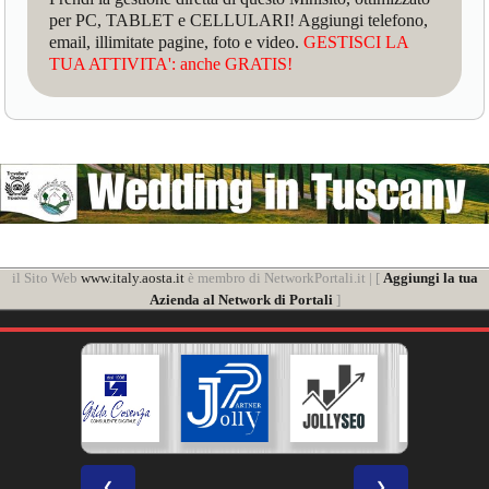
per PC, TABLET e CELLULARI! Aggiungi telefono,
email, illimitate pagine, foto e video.
GESTISCI LA
TUA ATTIVITA': anche GRATIS!
il Sito Web
www.italy.aosta.it
è membro di NetworkPortali.it | [
Aggiungi la tua
Azienda al Network di Portali
]
❮
❯